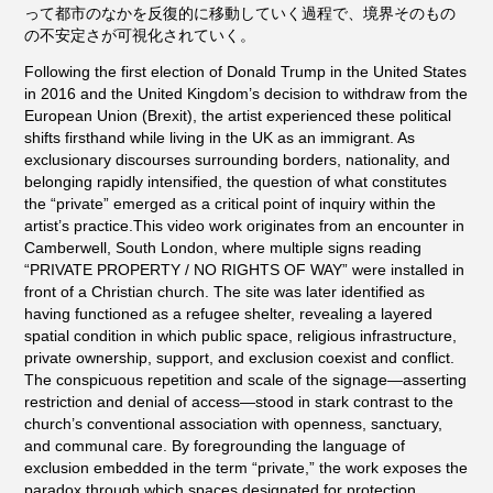
って都市のなかを反復的に移動していく過程で、境界そのもの
の不安定さが可視化されていく。
Following the first election of Donald Trump in the United States
in 2016 and the United Kingdom’s decision to withdraw from the
European Union (Brexit), the artist experienced these political
shifts firsthand while living in the UK as an immigrant. As
exclusionary discourses surrounding borders, nationality, and
belonging rapidly intensified, the question of what constitutes
the “private” emerged as a critical point of inquiry within the
artist’s practice.This video work originates from an encounter in
Camberwell, South London, where multiple signs reading
“PRIVATE PROPERTY / NO RIGHTS OF WAY” were installed in
front of a Christian church. The site was later identified as
having functioned as a refugee shelter, revealing a layered
spatial condition in which public space, religious infrastructure,
private ownership, support, and exclusion coexist and conflict.
The conspicuous repetition and scale of the signage—asserting
restriction and denial of access—stood in stark contrast to the
church’s conventional association with openness, sanctuary,
and communal care. By foregrounding the language of
exclusion embedded in the term “private,” the work exposes the
paradox through which spaces designated for protection