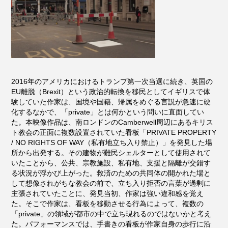
2016年のアメリカにおけるトランプ第一次当選に続き、英国の
EU離脱（Brexit）という政治的転換を移民としてイギリスで体
験していた作家は、国境や国籍、帰属をめぐる言説が急速に硬
化するなかで、「private」とは何かという問いに直面してい
た。本映像作品は、南ロンドンのCamberwell周辺にあるキリス
ト教会の正面に複数設置されていた看板「PRIVATE PROPERTY
/ NO RIGHTS OF WAY（私有地立ち入り禁止）」を発見した場
所から出発する。その建物が難民シェルターとして使用されて
いたことから、公共、宗教施設、私有地、支援と隔離が交錯す
る状況が浮かび上がった。救済のための共同体の開かれた場と
して想像されがちな教会の前で、立ち入り拒否の言葉が過剰に
主張されていたことに、発見当初、作家は強い違和感を覚え
た。そこで作家は、看板を移動させる行為によって、複数の
「private」の領域が都市の中で立ち現れるのではないかと考え
た。パフォーマンスでは、手書きの看板が作家自身の歩行に沿