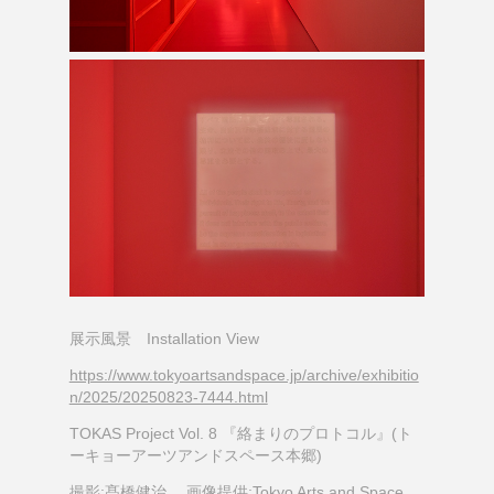
展示風景 Installation View
https://www.tokyoartsandspace.jp/archive/exhibitio
n/2025/20250823-7444.html
TOKAS Project Vol. 8 『絡まりのプロトコル』(ト
ーキョーアーツアンドスペース本郷)
撮影:髙橋健治 画像提供:Tokyo Arts and Space