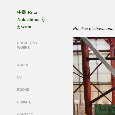
中島 Rika 
Nakashima り
か.com
Practice of shavasana
PROJECTS /
WORKS
ABOUT
CV
BOOKS
PRIVATE
CONTACT