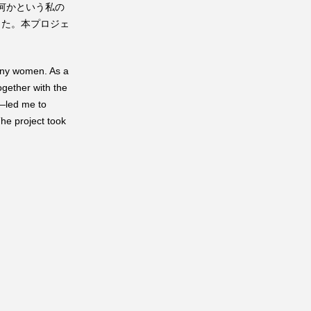
何かという私の
想した。本プロジェ
any women. As a
ogether with the
”—led me to
he project took