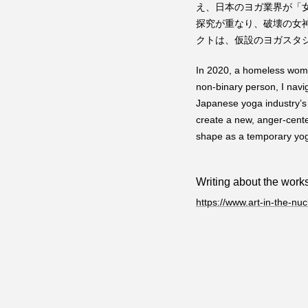
え、日本のヨガ業界が「
探究が重なり、破壊の女神カ
クトは、仮設のヨガスタ
In 2020, a homeless wom
non-binary person, I navi
Japanese yoga industry’s 
create a new, anger-cente
shape as a temporary yog
Writing about the works
https://www.art-in-the-nu