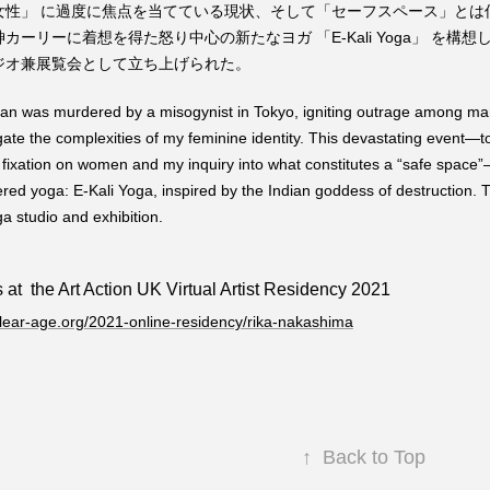
女性」 に過度に焦点を当てている現状、そして「セーフスペース」とは
ーリーに着想を得た怒り中心の新たなヨガ 「E-Kali Yoga」 を構
ジオ兼展覧会として立ち上げられた。
an was murdered by a misogynist in Tokyo, igniting outrage among m
gate the complexities of my feminine identity. This devastating event—t
fixation on women and my inquiry into what constitutes a “safe space
red yoga: E-Kali Yoga, inspired by the Indian goddess of destruction. T
a studio and exhibition.
 at the Art Action UK Virtual Artist Residency 2021
clear-age.org/2021-online-residency/rika-nakashima
↑
Back to Top